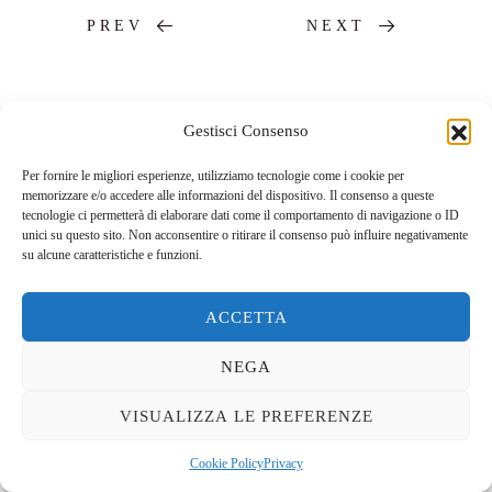
PREV
NEXT
Gestisci Consenso
Per fornire le migliori esperienze, utilizziamo tecnologie come i cookie per
memorizzare e/o accedere alle informazioni del dispositivo. Il consenso a queste
tecnologie ci permetterà di elaborare dati come il comportamento di navigazione o ID
unici su questo sito. Non acconsentire o ritirare il consenso può influire negativamente
su alcune caratteristiche e funzioni.
ACCETTA
NEGA
Cookie policy
&
Privacy policy
VISUALIZZA LE PREFERENZE
Crediti fotografici: T. Bertacci, M. Lombardo, A. Samaritani, P. Casadei, P.
Monti
© 2024 Nicola Zamboni.
Cookie Policy
Privacy