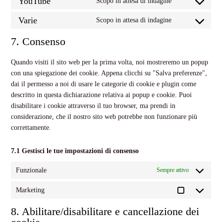
YouTube
wordpress
Scopo in attesa di indagine
Consent
service
to
Varie
google-
Scopo in attesa di indagine
Consent
service
fonts
to
youtube
7. Consenso
service
varie
Quando visiti il sito web per la prima volta, noi mostreremo un popup
con una spiegazione dei cookie. Appena clicchi su "Salva preferenze",
dai il permesso a noi di usare le categorie di cookie e plugin come
descritto in questa dichiarazione relativa ai popup e cookie. Puoi
disabilitare i cookie attraverso il tuo browser, ma prendi in
considerazione, che il nostro sito web potrebbe non funzionare più
correttamente.
7.1 Gestisci le tue impostazioni di consenso
Funzionale
Sempre attivo
Marketing
Marketing
8. Abilitare/disabilitare e cancellazione dei