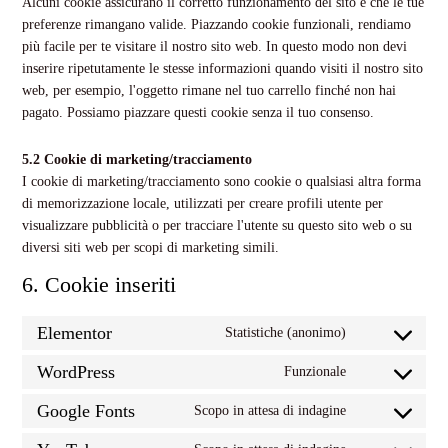
Alcuni cookie assicurano il corretto funzionamento del sito e che le tue
preferenze rimangano valide. Piazzando cookie funzionali, rendiamo
più facile per te visitare il nostro sito web. In questo modo non devi
inserire ripetutamente le stesse informazioni quando visiti il nostro sito
web, per esempio, l'oggetto rimane nel tuo carrello finché non hai
pagato. Possiamo piazzare questi cookie senza il tuo consenso.
5.2 Cookie di marketing/tracciamento
I cookie di marketing/tracciamento sono cookie o qualsiasi altra forma
di memorizzazione locale, utilizzati per creare profili utente per
visualizzare pubblicità o per tracciare l'utente su questo sito web o su
diversi siti web per scopi di marketing simili.
6. Cookie inseriti
Elementor
Statistiche (anonimo)
Consent
to
WordPress
Funzionale
Consent
service
to
Google Fonts
elementor
Scopo in attesa di indagine
Consent
service
to